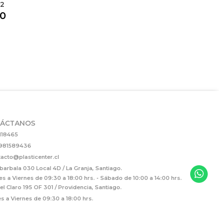
t2
00
ÁCTANOS
118465
981589436
acto@plasticenter.cl
arbala 030 Local 4D / La Granja, Santiago.
es a Viernes de 09:30 a 18:00 hrs. - Sábado de 10:00 a 14:00 hrs.
el Claro 195 OF 301 / Providencia, Santiago.
s a Viernes de 09:30 a 18:00 hrs.