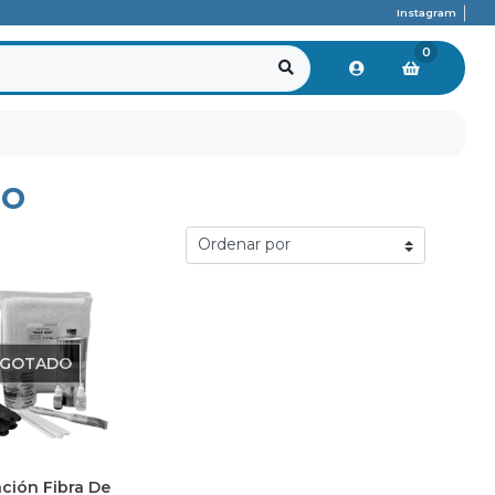
Instagram
0
io
GOTADO
ación Fibra De