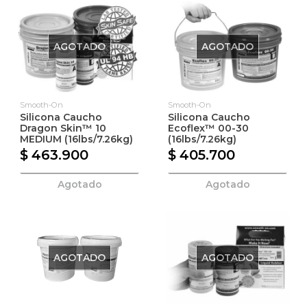
AGOTADO
AGOTADO
Smooth-On
Smooth-On
Silicona Caucho
Silicona Caucho
Dragon Skin™ 10
Ecoflex™ 00-30
MEDIUM (16lbs/7.26kg)
(16lbs/7.26kg)
$ 463.900
$ 405.700
Agotado
Agotado
AGOTADO
AGOTADO