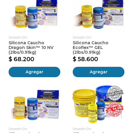
Smooth-On
Smooth-On
Silicona Caucho
Silicona Caucho
Dragon Skin™ 10 NV
Ecoflex™ GEL
(2lbs/0.91kg)
(2lbs/0.91kg)
$ 68.200
$ 58.600
Agregar
Agregar
Smooth-On
Smooth-On