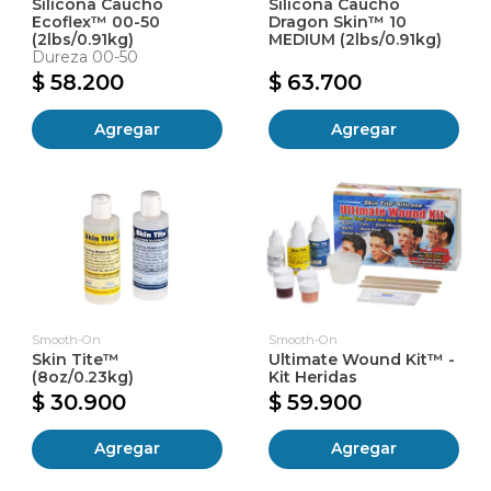
Silicona Caucho
Silicona Caucho
Ecoflex™ 00-50
Dragon Skin™ 10
(2lbs/0.91kg)
MEDIUM (2lbs/0.91kg)
Dureza 00-50
$ 58.200
$ 63.700
Agregar
Agregar
Smooth-On
Smooth-On
Skin Tite™
Ultimate Wound Kit™ -
(8oz/0.23kg)
Kit Heridas
$ 30.900
$ 59.900
Agregar
Agregar