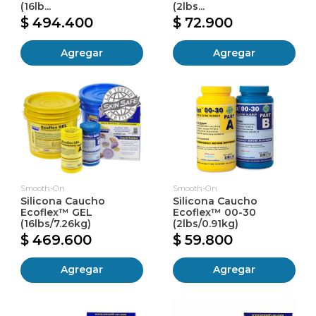
(16lb...
(2lbs...
$ 494.400
$ 72.900
Agregar
Agregar
Smooth-On
Smooth-On
Silicona Caucho
Silicona Caucho
Ecoflex™ GEL
Ecoflex™ 00-30
(16lbs/7.26kg)
(2lbs/0.91kg)
$ 469.600
$ 59.800
Agregar
Agregar