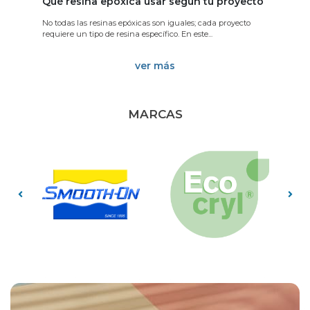
Qué resina epóxica usar según tu proyecto
Re
Ep
No todas las resinas epóxicas son iguales; cada proyecto
l
El 
requiere un tipo de resina específico. En este...
amb
ver más
MARCAS