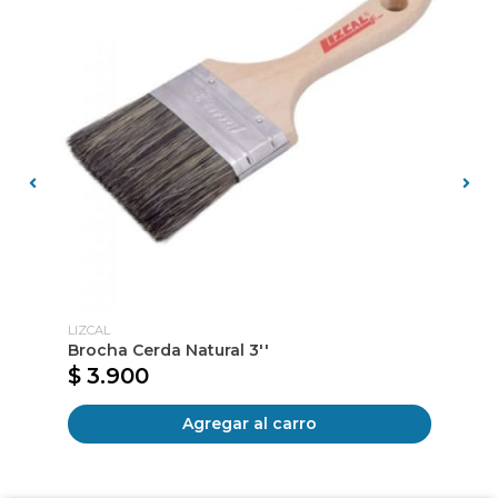
LIZCAL
LI
Brocha Cerda Natural 3''
Br
$ 3.900
$
Agregar al carro