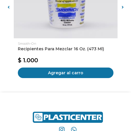
Smooth-On
LI
Recipientes Para Mezclar 16 Oz. (473 Ml)
RO
$ 1.000
$
Agregar al carro