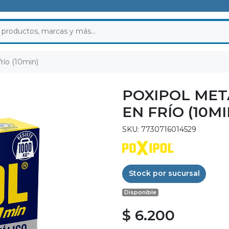
río (10min)
POXIPOL MET
EN FRÍO (10MI
SKU: 7730716014529
Stock por sucursal
Disponible
$ 6.200