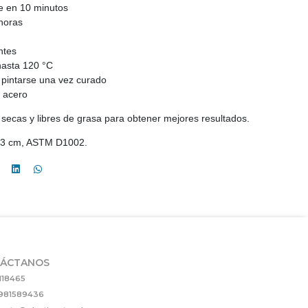
e en 10 minutos
horas
ntes
hasta 120 °C
y pintarse una vez curado
or acero
, secas y libres de grasa para obtener mejores resultados.
3x3 cm, ASTM D1002.
ÁCTANOS
118465
981589436