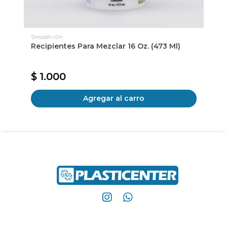
Smooth-On
Recipientes Para Mezclar 16 Oz. (473 Ml)
Ki
Tr
$ 1.000
$
Agregar al carro