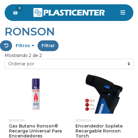
0
RONSON
Filtros
Filtrar
Mostrando 2 de 2
RONSON
RONSON
Gas Butano Ronson®
Encendedor Soplete
Recarga Universal Para
Recargable Ronson
Encendedores
Torch