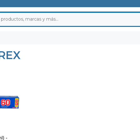
REX
l) -