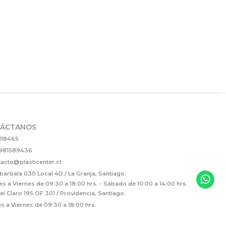
ÁCTANOS
118465
981589436
acto@plasticenter.cl
arbala 030 Local 4D / La Granja, Santiago.
es a Viernes de 09:30 a 18:00 hrs. - Sábado de 10:00 a 14:00 hrs.
el Claro 195 OF 301 / Providencia, Santiago.
s a Viernes de 09:30 a 18:00 hrs.